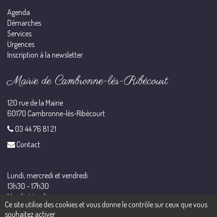
Agenda
Démarches
Services
Urgences
Inscription à la newsletter
Mairie de Cambronne-lès-Ribécourt
120 rue de la Mairie
60170 Cambronne-lès-Ribécourt
03 44 76 81 21
Contact
Lundi, mercredi et vendredi :
13h30 - 17h30
Mardi et jeudi :
Ce site utilise des cookies et vous donne le contrôle sur ceux que vous
10h00 - 12h00 / 13h30 - 17h30
souhaitez activer