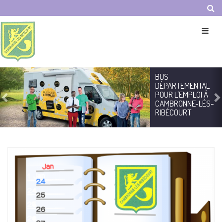
Panneau de gestion des cookies
Previous
N
BUS
DÉPARTEMENTAL
POUR L'EMPLOI À
CAMBRONNE-LÈS-
RIBÉCOURT